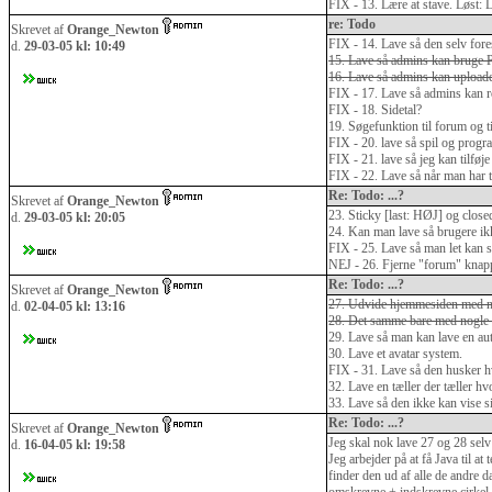
FIX - 13. Lære at stave. Løst:
re: Todo
Skrevet af
Orange_Newton
FIX - 14. Lave så den selv fores
d.
29-03-05 kl: 10:49
15. Lave så admins kan bruge 
16. Lave så admins kan uploade
FIX - 17. Lave så admins kan red
FIX - 18. Sidetal?
19. Søgefunktion til forum og 
FIX - 20. lave så spil og progra
FIX - 21. lave så jeg kan tilføje 
FIX - 22. Lave så når man har tr
Re: Todo: ...?
Skrevet af
Orange_Newton
23. Sticky [last: HØJ] og closed
d.
29-03-05 kl: 20:05
24. Kan man lave så brugere ikk
FIX - 25. Lave så man let kan s
NEJ - 26. Fjerne "forum" knappe
Re: Todo: ...?
Skrevet af
Orange_Newton
27. Udvide hjemmesiden med no
d.
02-04-05 kl: 13:16
28. Det samme bare med nogle
29. Lave så man kan lave en aut
30. Lave et avatar system.
FIX - 31. Lave så den husker h
32. Lave en tæller der tæller h
33. Lave så den ikke kan vise si
Re: Todo: ...?
Skrevet af
Orange_Newton
Jeg skal nok lave 27 og 28 selv 
d.
16-04-05 kl: 19:58
Jeg arbejder på at få Java til a
finder den ud af alle de andre d