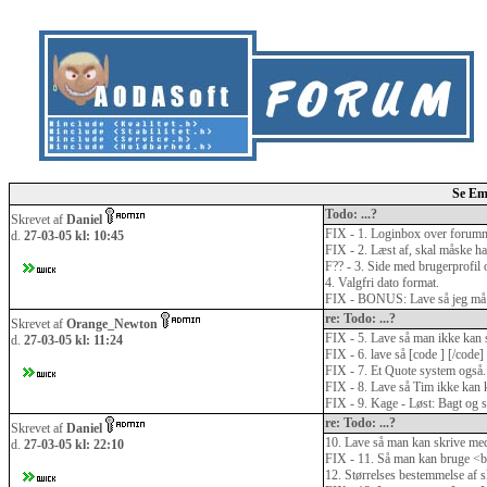
Se Em
Todo: ...?
Skrevet af
Daniel
FIX - 1. Loginbox over forummet,
d.
27-03-05 kl: 10:45
FIX - 2. Læst af, skal måske h
F?? - 3. Side med brugerprofil o
4. Valgfri dato format.
FIX - BONUS: Lave så jeg må æ
re: Todo: ...?
Skrevet af
Orange_Newton
FIX - 5. Lave så man ikke kan s
d.
27-03-05 kl: 11:24
FIX - 6. lave så [code ] [/code]
FIX - 7. Et Quote system også. 
FIX - 8. Lave så Tim ikke kan 
FIX - 9. Kage - Løst: Bagt og s
re: Todo: ...?
Skrevet af
Daniel
10. Lave så man kan skrive med
d.
27-03-05 kl: 22:10
FIX - 11. Så man kan bruge <b
12. Størrelses bestemmelse af s