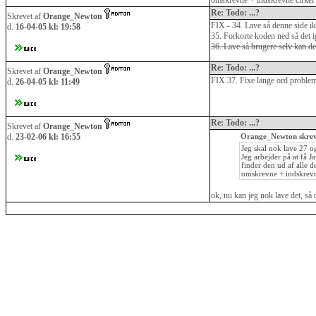
omskrevne + indskrevne cirkel o
Re: Todo: ...?
Skrevet af
Orange_Newton
FIX - 34. Lave så denne side ikk
d.
16-04-05 kl: 19:58
35. Forkorte koden ned så det i
36. Lave så brugere selv kan de
Re: Todo: ...?
Skrevet af
Orange_Newton
FIX 37. Fixe lange ord problem
d.
26-04-05 kl: 11:49
Re: Todo: ...?
Skrevet af
Orange_Newton
d.
23-02-06 kl: 16:55
Orange_Newton skre
Jeg skal nok lave 27 og
Jeg arbejder på at få J
finder den ud af alle 
omskrevne + indskrevne
ok, nu kan jeg nok lave det, så 