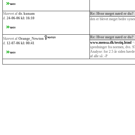
Skrevet af
dr. kunam
Re: Hvor meget nørd er du?
d.
24-06-06 kl: 16:10
den er blevet meget bedre synes 
Re: Hvor meget nørd er du?
Skrevet af
Orange_Newton
www.mensa.dk/testiq.html
<-
d.
12-07-06 kl: 00:41
spredninger fra normen, dvs. 97.
Analyse: for 2.5 år siden havde
af alle så :-P