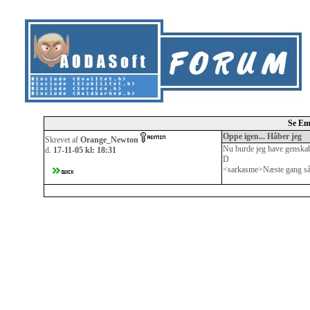
Se Em
Oppe igen... Håber jeg
Skrevet af
Orange_Newton
Nu burde jeg have genskabt 
d.
17-11-05 kl: 18:31
D
<sarkasme>Næste gang så l