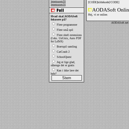
lenemusen16
[CODE]kildekode[/CODE]
lenemusen16
AODASoft Onlin
Hej, vi er online.
Hvad skal AODASoft
fokusere på?
AODASoft.net 
Flere programmer
Flere små spil
Flere shell extensions
(f.eks. UnUnix, Auto PDF
for LaTeX)
Brætspil samling
CarCrash 2
SchoolQuest
Jeg er lige glad,
sålænge det er gratis
Kan i ikke lave det
hele?