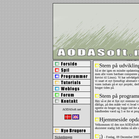
OBS: Du h
Stem på udvikli
Så er der igen en mindre opdatering,
men alle vores bærbare computere g
forvist til Linux). Vi har selvfølgel
vi snart et nyt fornuftigt alternativ 
vores indsats på et nyt projekt, der
bruger tiden på.
Stem på progra
Hey så er der et fint nyt stemme s
dårlige, på den måde ved vi hvad v
oprette en bruger og logge ind for
AODASoft.net
båndbreden værd og 5 er for et pro
Hjemmeside opda
Velkommen til den nye AODASoft 
eksisterer stadig lidt endnu så alle
;)
Nickerdrengen
- Fredag, 09 December 2005